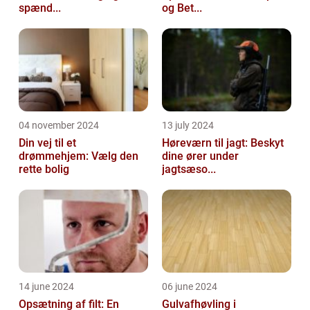
spænd...
og Bet...
04 november 2024
13 july 2024
Din vej til et
Høreværn til jagt: Beskyt
drømmehjem: Vælg den
dine ører under
rette bolig
jagtsæso...
14 june 2024
06 june 2024
Opsætning af filt: En
Gulvafhøvling i