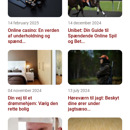
14 february 2025
14 december 2024
Online casino: En verden
Unibet: Din Guide til
af underholdning og
Spændende Online Spil
spænd...
og Bet...
04 november 2024
13 july 2024
Din vej til et
Høreværn til jagt: Beskyt
drømmehjem: Vælg den
dine ører under
rette bolig
jagtsæso...