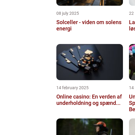
08 july 2025
22
Solceller - viden om solens
La
energi
lø
14 february 2025
14
Online casino: En verden af
Un
underholdning og spænd...
Sp
Be