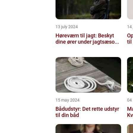
13 july 2024
14 
Høreværn til jagt: Beskyt
Op
dine ører under jagtsæso...
ti
15 may 2024
04
Bådudstyr: Det rette udstyr
Ma
til din båd
Kv