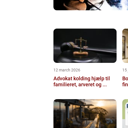
12 march 2026
15
Advokat kolding hjælp til
Bol
familieret, arveret og ...
fi