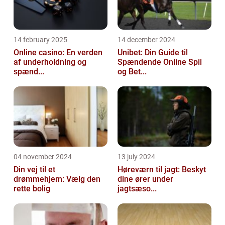
14 february 2025
14 december 2024
Online casino: En verden
Unibet: Din Guide til
af underholdning og
Spændende Online Spil
spænd...
og Bet...
04 november 2024
13 july 2024
Din vej til et
Høreværn til jagt: Beskyt
drømmehjem: Vælg den
dine ører under
rette bolig
jagtsæso...