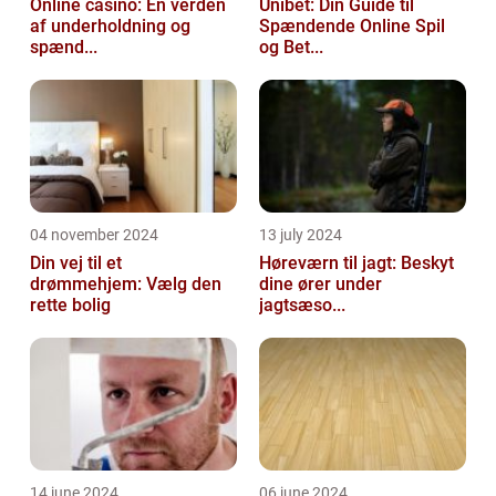
Online casino: En verden
Unibet: Din Guide til
af underholdning og
Spændende Online Spil
spænd...
og Bet...
04 november 2024
13 july 2024
Din vej til et
Høreværn til jagt: Beskyt
drømmehjem: Vælg den
dine ører under
rette bolig
jagtsæso...
14 june 2024
06 june 2024