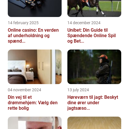
14 february 2025
14 december 2024
Online casino: En verden
Unibet: Din Guide til
af underholdning og
Spændende Online Spil
spænd...
og Bet...
04 november 2024
13 july 2024
Din vej til et
Høreværn til jagt: Beskyt
drømmehjem: Vælg den
dine ører under
rette bolig
jagtsæso...