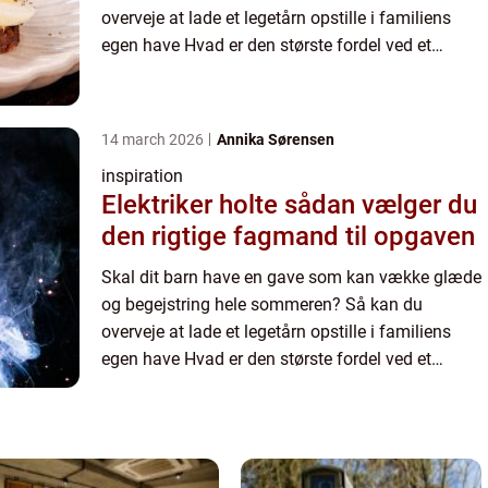
overveje at lade et legetårn opstille i familiens
egen have Hvad er den største fordel ved et
legetårn? Der er mange store for...
14 march 2026
Annika Sørensen
inspiration
Elektriker holte sådan vælger du
den rigtige fagmand til opgaven
Skal dit barn have en gave som kan vække glæde
og begejstring hele sommeren? Så kan du
overveje at lade et legetårn opstille i familiens
egen have Hvad er den største fordel ved et
legetårn? Der er mange store for...