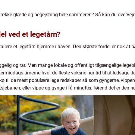
ække glæde og begejstring hele sommeren? Så kan du overveje at
el ved et legetårn?
tallere et legetårn hjemme i haven. Den største fordel er nok at 
yggelig og rar. Men mange lokale og offentligt tilgængelige legep
termiddags timerne hvor de fleste voksne har tid til at ledsage de
g kø til de mest populære lege redskaber så som gyngerne, vipp
utsjebanen, eller vippe og gynge i få minutter, førend det er den n