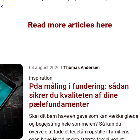
dk
Read more articles here
04 august 2026
Thomas Andersen
inspiration
Pda måling i fundering: sådan
sikrer du kvaliteten af dine
pælefundamenter
Skal dit barn have en gave som kan vække glæde
og begejstring hele sommeren? Så kan du
overveje at lade et legetårn opstille i familiens
egen have Hvad er den største fordel ved et