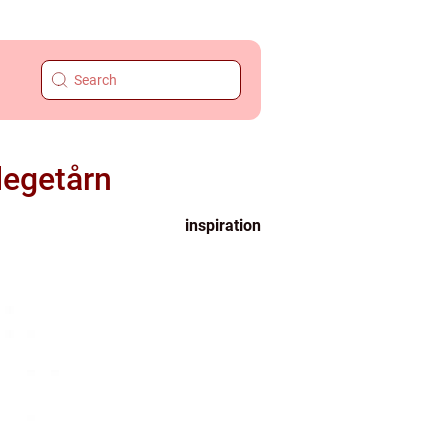
legetårn
inspiration