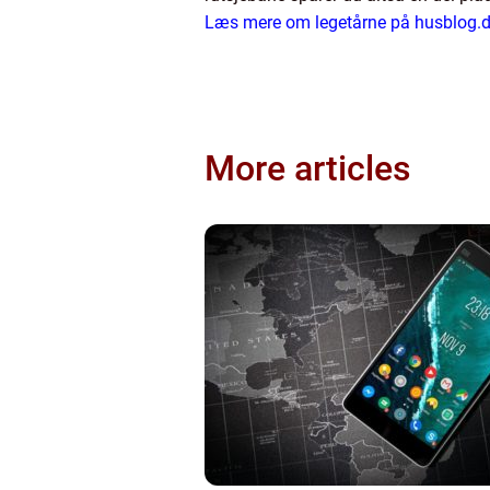
Læs mere om legetårne på husblog.
More articles