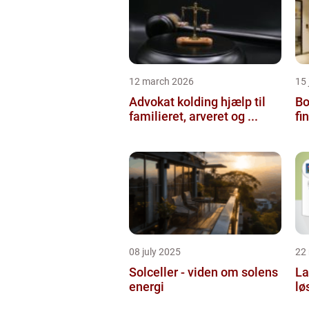
12 march 2026
15
Advokat kolding hjælp til
Bol
familieret, arveret og ...
fi
08 july 2025
22
Solceller - viden om solens
La
energi
lø