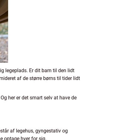
 legeplads. Er dit barn til den lidt
deret af de større børns til tider lidt
 Og her er det smart selv at have de
estår af legehus, gyngestativ og
e optage hver for sig.