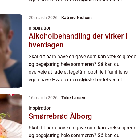
legetårn? Der er mange store for...
20 march 2026
Katrine Nielsen
inspiration
Alkoholbehandling der virker i
hverdagen
Skal dit barn have en gave som kan vække glæde
og begejstring hele sommeren? Så kan du
overveje at lade et legetårn opstille i familiens
egen have Hvad er den største fordel ved et
legetårn? Der er mange store for...
16 march 2026
Toke Larsen
inspiration
Smørrebrød Ålborg
Skal dit barn have en gave som kan vække glæde
og begejstring hele sommeren? Så kan du