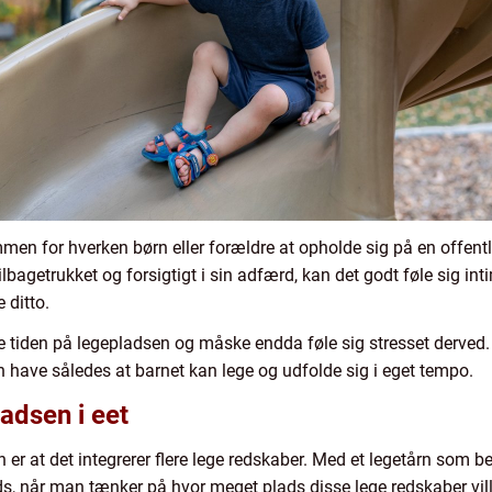
men for hverken børn eller forældre at opholde sig på en offentlig
bagetrukket og forsigtigt i sin adfærd, kan det godt føle sig intimi
ditto.
yde tiden på legepladsen og måske endda føle sig stresset derved.
en have således at barnet kan lege og udfolde sig i eget tempo.
adsen i eet
 er at det integrerer flere lege redskaber. Med et legetårn som b
ds, når man tænker på hvor meget plads disse lege redskaber vill