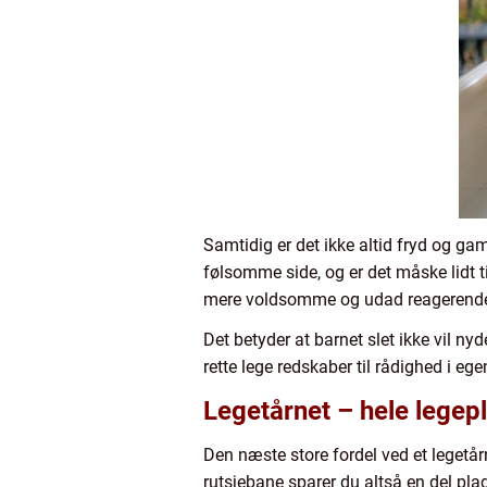
Samtidig er det ikke altid fryd og gam
følsomme side, og er det måske lidt til
mere voldsomme og udad reagerende 
Det betyder at barnet slet ikke vil n
rette lege redskaber til rådighed i eg
Legetårnet – hele legepl
Den næste store fordel ved et legetårn
rutsjebane sparer du altså en del pla