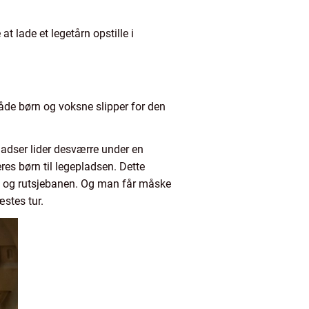
 lade et legetårn opstille i
både børn og voksne slipper for den
ladser lider desværre under en
res børn til legepladsen. Dette
en og rutsjebanen. Og man får måske
æstes tur.