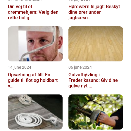
Din vej til et
Høreværn til jagt: Beskyt
drømmehjem: Vælg den
dine ører under
rette bolig
jagtsæso...
14 june 2024
06 june 2024
Opsætning af filt: En
Gulvafhøvling i
guide til flot og holdbart
Frederikssund: Giv dine
v...
gulve nyt ...