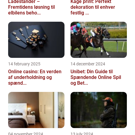
Ladestander –
Kage print: Perfekt
Fremtidens løsning til
dekoration til enhver
elbilens beho...
festlig ...
14 february 2025
14 december 2024
Online casino: En verden
Unibet: Din Guide til
af underholdning og
Spændende Online Spil
spænd...
og Bet...
04 november 2024
13 july 2024