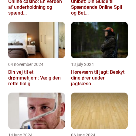
Online casino: En verden
Unibet: Din Guide til
af underholdning og
Spændende Online Spil
spænd...
og Bet...
04 november 2024
13 july 2024
Din vej til et
Høreværn til jagt: Beskyt
drømmehjem: Vælg den
dine ører under
rette bolig
jagtsæso...
14 june 2024
06 june 2024