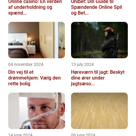
Online casino: En verden
Unibet: Din Guide til
af underholdning og
Spændende Online Spil
spænd...
og Bet...
04 november 2024
13 july 2024
Din vej til et
Høreværn til jagt: Beskyt
drømmehjem: Vælg den
dine ører under
rette bolig
jagtsæso...
14 june 2024
06 june 2024