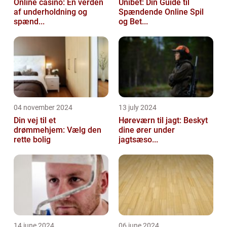
Online casino: En verden
Unibet: Din Guide til
af underholdning og
Spændende Online Spil
spænd...
og Bet...
04 november 2024
13 july 2024
Din vej til et
Høreværn til jagt: Beskyt
drømmehjem: Vælg den
dine ører under
rette bolig
jagtsæso...
14 june 2024
06 june 2024