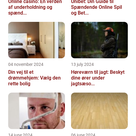
Online casino: En verden
Unibet: Din Guide til
af underholdning og
Spændende Online Spil
spænd...
og Bet...
04 november 2024
13 july 2024
Din vej til et
Høreværn til jagt: Beskyt
drømmehjem: Vælg den
dine ører under
rette bolig
jagtsæso...
14 june 2024
06 june 2024