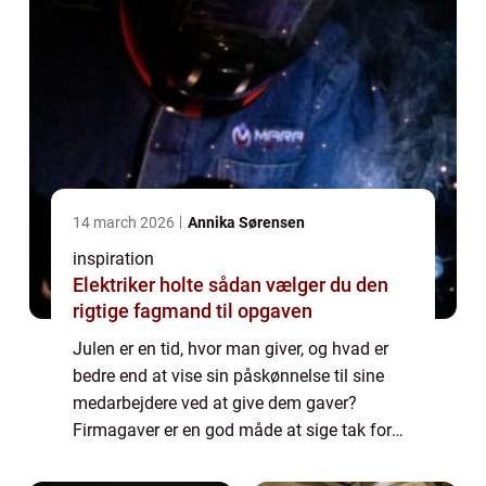
14 march 2026
Annika Sørensen
inspiration
Elektriker holte sådan vælger du den
rigtige fagmand til opgaven
Julen er en tid, hvor man giver, og hvad er
bedre end at vise sin påskønnelse til sine
medarbejdere ved at give dem gaver?
Firmagaver er en god måde at sige tak for
alt det hårde arbejde, de har udført i løbet af
året. De er ikke kun en pæn gestus, m...