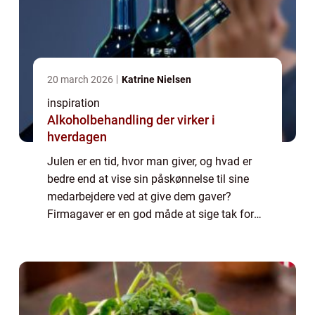
20 march 2026
Katrine Nielsen
inspiration
Alkoholbehandling der virker i
hverdagen
Julen er en tid, hvor man giver, og hvad er
bedre end at vise sin påskønnelse til sine
medarbejdere ved at give dem gaver?
Firmagaver er en god måde at sige tak for
alt det hårde arbejde, de har udført i løbet af
året. De er ikke kun en pæn gestus, m...