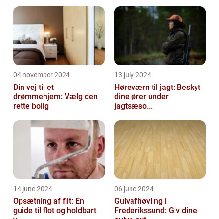
04 november 2024
13 july 2024
Din vej til et
Høreværn til jagt: Beskyt
drømmehjem: Vælg den
dine ører under
rette bolig
jagtsæso...
14 june 2024
06 june 2024
Opsætning af filt: En
Gulvafhøvling i
guide til flot og holdbart
Frederikssund: Giv dine