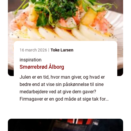
16 march 2026
Toke Larsen
inspiration
Smørrebrød Ålborg
Julen er en tid, hvor man giver, og hvad er
bedre end at vise sin påskønnelse til sine
medarbejdere ved at give dem gaver?
Firmagaver er en god måde at sige tak for
alt det hårde arbejde, de har udført i løbet af
året. De er ikke kun en pæn gestus, m...