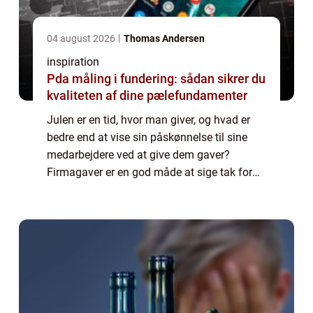
04 august 2026
Thomas Andersen
inspiration
Pda måling i fundering: sådan sikrer du
kvaliteten af dine pælefundamenter
Julen er en tid, hvor man giver, og hvad er
bedre end at vise sin påskønnelse til sine
medarbejdere ved at give dem gaver?
Firmagaver er en god måde at sige tak for
alt det hårde arbejde, de har udført i løbet af
året. De er ikke kun en pæn gestus, m...