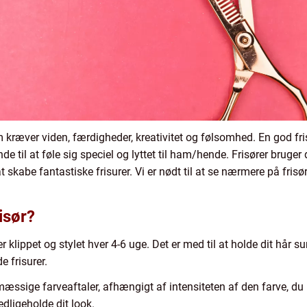
som kræver viden, færdigheder, kreativitet og følsomhed. En god f
il at føle sig speciel og lyttet til ham/hende. Frisører bruger 
at skabe fantastiske frisurer. Vi er nødt til at se nærmere på fris
risør?
ver klippet og stylet hver 4-6 uge. Det er med til at holde dit hår 
 frisurer.
sige farveaftaler, afhængigt af intensiteten af den farve, du h
edligeholde dit look.