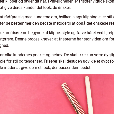
 der klipper og styler dit hår. I virkeligheden er frisører vigtige s
 at give deres kunder det look, de ønsker.
at rådføre sig med kunderne om, hvilken slags klipning eller stil 
før de bestemmer den bedste metode til at opnå det ønskede res
r, kan frisørerne begynde at klippe, style og farve håret ved hjæ
rrere. Denne proces kræver, at frisørerne har stor viden om for
ghed.
 fortolke kundernes ønsker og behov. De skal ikke kun være dygtig
je for stil og tendenser. Frisører skal desuden udvikle et dybt for
de måder at give dem et look, der passer dem bedst.