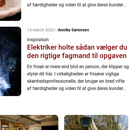
af færdigheder og viden til at give deres kunder
det look, de ønsker. Frisører starter typisk de...
14 march 2026
Annika Sørensen
inspiration
Elektriker holte sådan vælger du
den rigtige fagmand til opgaven
En frisør er mere end blot en person, der klipper og
styler dit hår. I virkeligheden er frisører vigtige
skønhedsprofessionelle, der bruger en bred vifte
af færdigheder og viden til at give deres kunder
det look, de ønsker. Frisører starter typisk de...