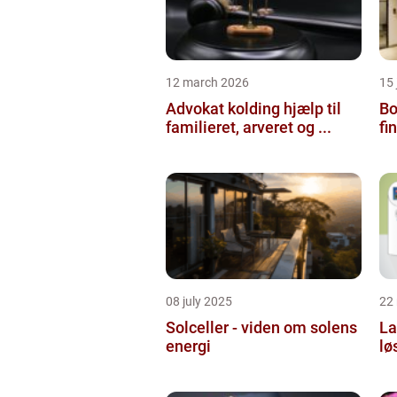
12 march 2026
15
Advokat kolding hjælp til
Bol
familieret, arveret og ...
fi
08 july 2025
22
Solceller - viden om solens
La
energi
lø