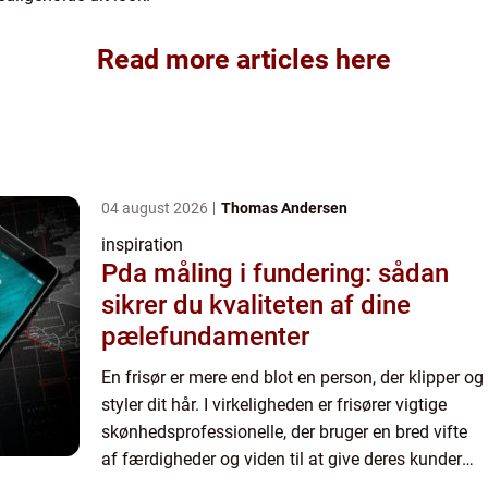
Read more articles here
04 august 2026
Thomas Andersen
inspiration
Pda måling i fundering: sådan
sikrer du kvaliteten af dine
pælefundamenter
En frisør er mere end blot en person, der klipper og
styler dit hår. I virkeligheden er frisører vigtige
skønhedsprofessionelle, der bruger en bred vifte
af færdigheder og viden til at give deres kunder
det look, de ønsker. Frisører starter typisk de...